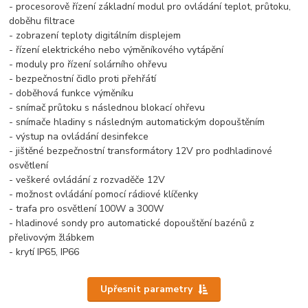
- procesorově řízení základní modul pro ovládání teplot, průtoku,
doběhu filtrace
- zobrazení teploty digitálním displejem
- řízení elektrického nebo výměníkového vytápění
- moduly pro řízení solárního ohřevu
- bezpečnostní čidlo proti přehřátí
- doběhová funkce výměníku
- snímač průtoku s následnou blokací ohřevu
- snímače hladiny s následným automatickým dopouštěním
- výstup na ovládání desinfekce
- jištěné bezpečnostní transformátory 12V pro podhladinové
osvětlení
- veškeré ovládání z rozvaděče 12V
- možnost ovládání pomocí rádiové klíčenky
- trafa pro osvětlení 100W a 300W
- hladinové sondy pro automatické dopouštění bazénů z
přelivovým žlábkem
- krytí IP65, IP66
Upřesnit parametry