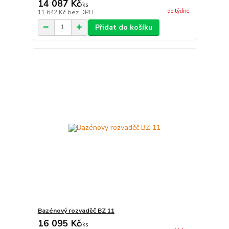
14 087 Kč
/
ks
do týdne
11 642 Kč
bez DPH
Přidat do košíku
Bazénový rozvaděč BZ 11
16 095 Kč
/
ks