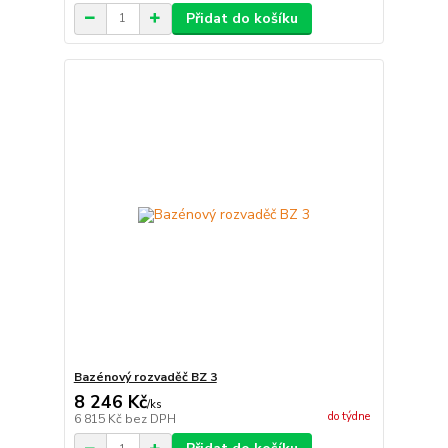
Přidat do košíku
Bazénový rozvaděč BZ 3
8 246 Kč
/
ks
do týdne
6 815 Kč
bez DPH