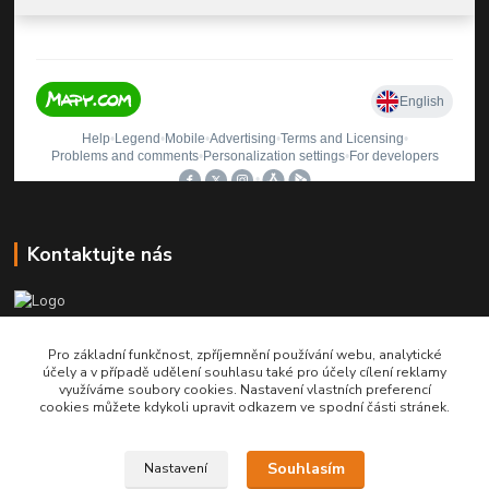
Kontaktujte nás
infolinka
Pro základní funkčnost, zpříjemnění používání webu, analytické
+420 702 111 760
účely a v případě udělení souhlasu také pro účely cílení reklamy
využíváme soubory cookies. Nastavení vlastních preferencí
info@bruna-elektro.com
cookies můžete kdykoli upravit odkazem ve spodní části stránek.
Souhlasím
Nastavení