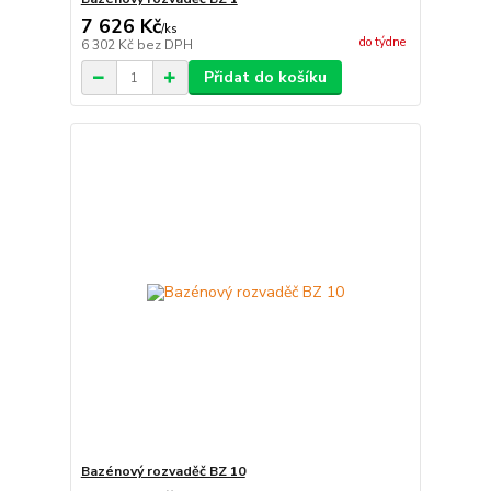
7 626 Kč
/
ks
do týdne
6 302 Kč
bez DPH
Přidat do košíku
Bazénový rozvaděč BZ 10