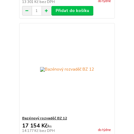
do týdne
13 301 Kč
bez DPH
Přidat do košíku
Bazénový rozvaděč BZ 12
17 154 Kč
/
ks
do týdne
14 177 Kč
bez DPH