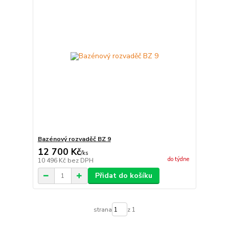
Bazénový rozvaděč BZ 9
12 700 Kč
/
ks
do týdne
10 496 Kč
bez DPH
Přidat do košíku
strana
z 1