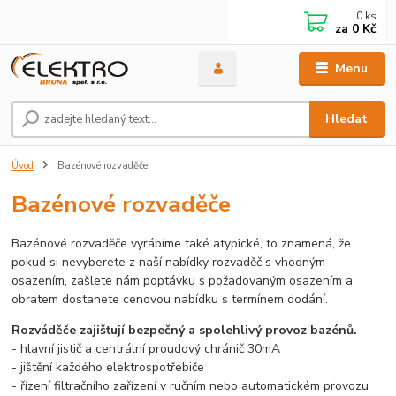
0
ks
za
0 Kč
Menu
Hledat
Úvod
Bazénové rozvaděče
Bazénové rozvaděče
Bazénové rozvaděče vyrábíme také atypické, to znamená, že
pokud si nevyberete z naší nabídky rozvaděč s vhodným
osazením, zašlete nám poptávku s požadovaným osazením a
obratem dostanete cenovou nabídku s termínem dodání.
Rozváděče zajišťují bezpečný a spolehlivý provoz bazénů.
- hlavní jistič a centrální proudový chránič 30mA
- jištění každého elektrospotřebiče
- řízení filtračního zařízení v ručním nebo automatickém provozu