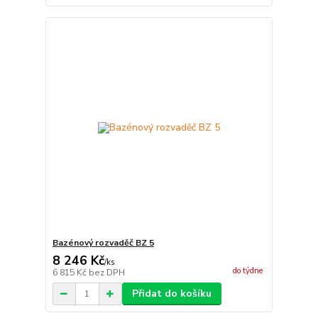
Bazénový rozvaděč BZ 5
8 246 Kč
/
ks
do týdne
6 815 Kč
bez DPH
Přidat do košíku