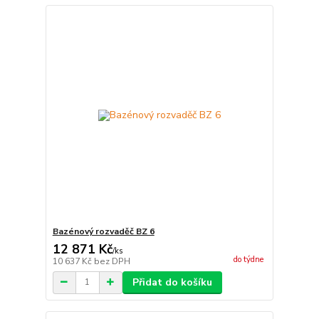
Bazénový rozvaděč BZ 6
12 871 Kč
/
ks
do týdne
10 637 Kč
bez DPH
Přidat do košíku